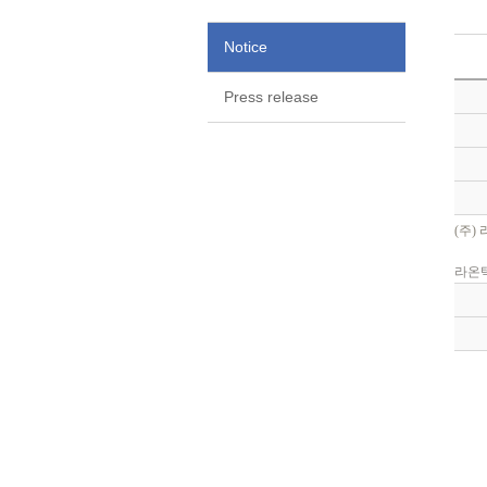
Notice
Press release
(주)
라온텍