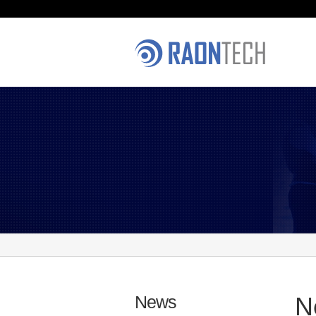
News
N