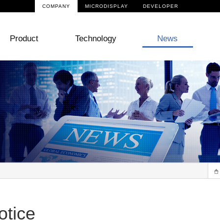
COMPANY
MICRODISPLAY
DEVELOPER
Product
Technology
News
otice